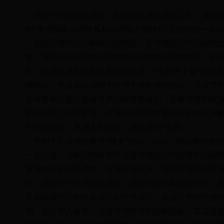
党的十九大报告提出：加强农村基层基础工作，健全自
的“推进国家治理体系和治理能力现代化”思想的进一步
把自治摆在法治和德治的前面，是对我国古代治国理念
断，我国古代的国家治理相对于同期其他国家而言，必
的。自秦汉将郡县制巩固完善之后，“皇权不下县”就成
接统治，而是靠以乡绅为管理主体的乡村自治，大大节
乡村基本上是以血缘关系为纽带形成的，具有浓厚的家
即使邻里之间有矛盾，尽量不采用到官府诉讼的办法来解
们守望相助，充满人间温情，彼此成为“乡亲”。
党的十九大报告要求“健全”自治、法治、德治相结合
一步完善。这种治理体系不仅是对我国古代优秀的治国
美满生活的实际需要。改革开放以来，随着市场经济对
动，农业生产方式日益变革、农村社会结构日益分化、
民面临着不小的生存压力和竞争压力。在这一历史性进
图。在一些人看来，这是市场竞争的必然现象。其实是