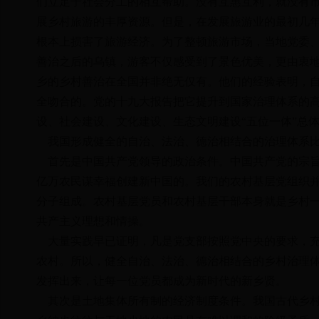
们立足于社会分工的相互帮助。没有互惠互利，就没有
展乡村旅游的丰厚资源。但是，在发展旅游业的最初几
根本上损害了旅游经济。为了整顿旅游市场，当地党委、
善治之后的乌镇，游客不仅感受到了景色优美，更由衷
乡的乡村善治在全国并非绝无仅有。他们的经验表明，
全吻合的。党的十九大报告把它提升到国家治理体系的
设、社会建设、文化建设、生态文明建设“五位一体”总
我国形成健全的自治、法治、德治相结合的治理体系比
首先是中国共产党领导的政治条件。中国共产党的宗旨
亿万农民谋幸福创建新中国的。我们的农村基层党组织
分子组成。农村基层党员和农村基层干部本身就是乡村
共产主义理想和情操。
大量实践早已证明，凡是党支部按照党中央的要求，充
农村。所以，健全自治、法治、德治相结合的乡村治理
发挥出来，让每一位党员都成为新时代的新乡贤。
其次是土地集体所有制的经济制度条件。我国古代乡村