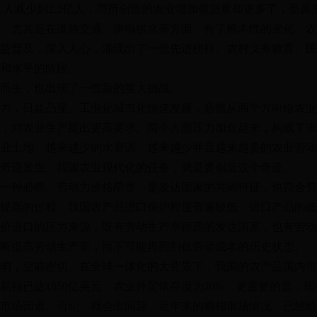
亿人减少到2.2亿人，而所创造的农业增加值总量却更多了，是原来
。尤其是在道路交通、供电供水等方面，有了根本性的变化。农
益普及，深入人心，涌现出了一批先进榜样。农村义务教育、医
和水平的阶段。
而生，也出现了一些新的重大挑战。
力，日益凸显。工业化城市化快速发展，必然从两个方向给农业
，对农业生产提出更高要求。两个方面压力加合起来，构成了未
业土地、越来越少的水资源、越来越少并且越来越贵的农业劳动
奇迹发生。我国农业现代化的任务，就是要创造这个奇迹。
一种必然。劳动力价格昂贵，是发达国家的共同特征，也符合劳
提高的过程。我国农产品进口保护程度普遍较低，进口产品的低
价进口的压力来源，既有劳动生产率很高的发达国家，也有劳动
断提高劳动生产率，而不可能再回到低劳动成本的历史状态。
响，空前密切。在全球一体化的大背景下，我国的农产品国内市
易额已
达1850亿美元，农业外贸依存度为20%。更重要的是，
市场因素。否则，就会出问题。近年来的粮棉市场情况，已经给