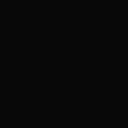
我国发展新的历史
村，到底有哪些重
们把回顾的目光放
那么大的变化。
农业补贴，已经成
们谈到农业问题，
农业补贴种类和补
产提高幅度是：小
%提高到66%。
且更好地满足了农