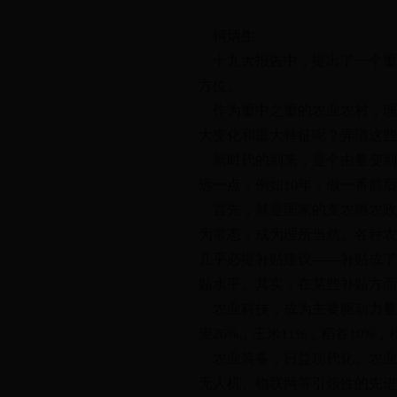
柯炳生
十九大报告中，提出了一个重
方位。
作为重中之重的农业农村，理
大变化和重大特征呢？弄清这些
新时代的到来，是个由量变到
远一点，例如10年，做一番前
首先，就是国家的支农惠农政策
为常态，成为理所当然。各种农
几乎必提补贴建议——补贴成了
贴水平。其实，在某些补贴方面
农业科技，成为主要驱动力量。
麦26%，玉米11%，稻谷10
农业装备，日益现代化。农业机
无人机、物联网等引领性的先进