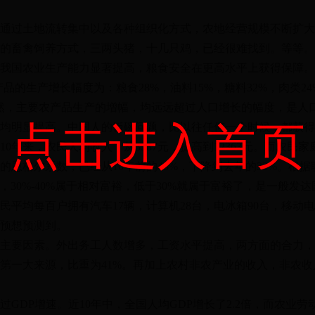
通过土地流转集中以及各种组织化方式，农地经营规模不断扩大
的畜禽饲养方式，三两头猪，十几只鸡，已经很难找到。等等。
国农业生产能力显著提高，粮食安全在更高水平上获得保障。近
品的生产增长幅度为：粮食28%，油料15%，糖料32%，肉类24
。显然，主要农产品生产的增幅，均远远超过人口增长的幅度，是人口
点击进入首页
均明显提高。中国人的饭碗问题，比以往任何一个时候，都获得
年来，农民人均收入，从3587元，提高到12363元。而农民
的恩格尔系数，已经从10年前的43%，下降到去年的32%。根
康，30%-40%属于相对富裕，低于30%就属于富裕了，是一般发
居民平均每百户拥有汽车17辆，计算机28台，电冰箱90台，移动电
够预想预测到。
主要因素。外出务工人数增多，工资水平提高，两方面的合力，
第一大来源，比重为41%。再加上农村非农产业的收入，非农收
DP增速。近10年中，全国人均GDP增长了2.2倍，而农业劳动