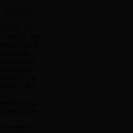
；在畜牧生产方
10年来，我国人
%，蛋类23%，奶类
增幅的3-14倍。所
了更可靠保障。
家庭生活消费水平的
据联合国的划分标
达国家的水平。从实
话241部……所有
使得务工收入超过
入贡献率已经达到
生产率增加了3.0