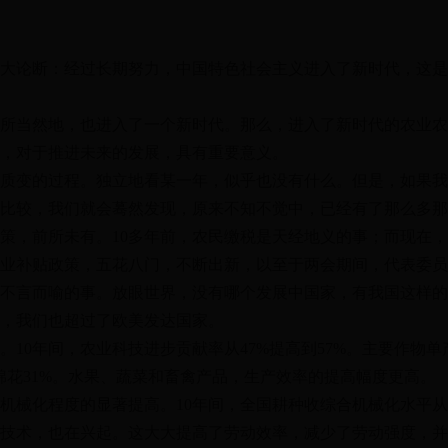
大论断：经过长期努力，中国特色社会主义进入了新时代，这是
所当然地，也进入了一个新时代。那么，进入了新时代的农业农
，对于推进未来的发展，具有重要意义。
质变的过程。独立地看某一年，似乎也没有什么。但是，如果我
后比较，我们就会蓦然发现，原来不知不觉中，已经有了那么多
，前所未有。10多年前，农民缴税是天经地义的事；而现在，
业补贴政策，五花八门，不断出新，以至于两会期间，代表委员
不言而喻的事。放眼世界，没有哪个发展中国家，有我国这样的
，我们也超过了欧美发达国家。
10年间，农业科技进步贡献率从47%提高到57%。主要作物单
%，棉花31%。水果、蔬菜和畜禽产品，生产效率的提高幅度更高。
械化程度的显著提高。10年间，全国耕种收综合机械化水平从36
技术，也在兴起。这大大提高了劳动效率，减少了劳动强度，并