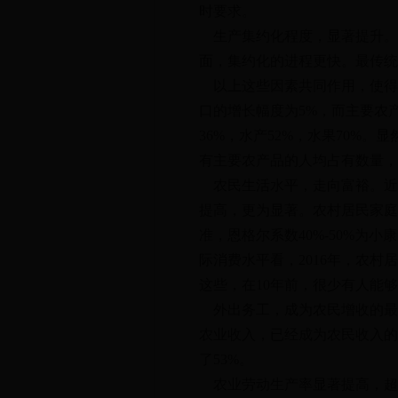
时要求。
生产集约化程度，显著提升。
面，集约化的进程更快。最传统
以上这些因素共同作用，使得我
口的增长幅度为5%，而主要农产
36%，水产52%，水果70%
有主要农产品的人均占有数量，
农民生活水平，走向富裕。近10
提高，更为显著。农村居民家庭
准，恩格尔系数40%-50%为小
际消费水平看，2016年，农村
这些，在10年前，很少有人能
外出务工，成为农民增收的最
农业收入，已经成为农民收入的
了53%。
农业劳动生产率显著提高，超过G